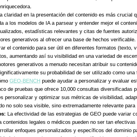
nriquecedora.
La claridad en la presentación del contenido es más crucial q
da a los modelos de IA a parsear y entender mejor el conten
tualizados, estadísticas relevantes y citas de fuentes autori
tores generativos al ofrecer una base de hechos verificable.
rar el contenido para ser útil en diferentes formatos (texto,
xtos, aumentando así su visibilidad en una variedad de esce
otores generativos a menudo necesitan atribuir su contenido
ignificativamente su probabilidad de ser utilizado como una
ómo
GEO-BENCH
puede ayudar a personalizar y evaluar est
nco de pruebas que ofrece 10,000 consultas diversificadas p
 personalizar y optimizar sus métricas de visibilidad, adap
do no solo sea visible, sino extremadamente relevante para 
os:
La efectividad de las estrategias de GEO puede variar c
a contenidos legales o médicos pueden no ser tan efectivas p
rrollar enfoques personalizados y específicos del dominio pa